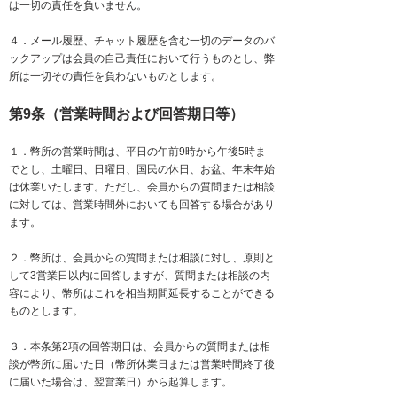
は一切の責任を負いません。
​４．メール履歴、チャット履歴を含む一切のデータのバ
ックアップは会員の自己責任において行うものとし、弊
所は一切その責任を負わないものとします。
第9条（営業時間および回答期日等）
１．幣所の営業時間は、平日の午前9時から午後5時ま
でとし、土曜日、日曜日、国民の休日、お盆、年末年始
は休業いたします。ただし、会員からの質問または相談
に対しては、営業時間外においても回答する場合があり
ます。
２．幣所は、会員からの質問または相談に対し、原則と
して3営業日以内に回答しますが、質問または相談の内
容により、幣所はこれを相当期間延長することができる
ものとします。
３．本条第2項の回答期日は、会員からの質問または相
談が幣所に届いた日（幣所休業日または営業時間終了後
に届いた場合は、翌営業日）から起算します。