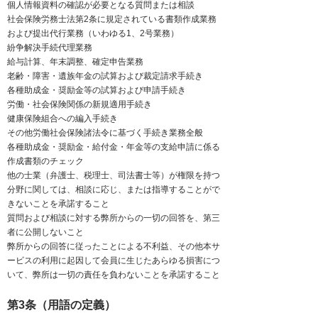
個人情報資料の確認が必要となる質問または相談
社会保険労務士法第2条に規定されている書類作成業務
および提出代行業務（いわゆる1、2号業務）
紛争解決手続代理業務
給与計算、年末調整、確定申告業務
老齢・障害・遺族年金の試算および裁定請求手続き
各種助成金・奨励金等の試算および申請手続き
労働・社会保険関係の新規適用手続き
健康保険組合への編入手続き
その他労働社会保険諸法令に基づく手続き業務全般
各種助成金・奨励金・給付金・年金等の支給申請に係る
作成書類のチェック
他の士業（弁護士、税理士、司法書士等）が権限を持つ
分野に関しては、相談に応じ、または指導することがで
きないことを承諾すること
質問および相談に対する弊所からの一切の回答を、第三
者に公開しないこと
弊所からの回答に従ったことによる不利益、その他本サ
ービスの利用に起因して会員に生じたあらゆる損害につ
いて、弊所は一切の責任を負わないことを承諾すること
第3条（用語の定義）