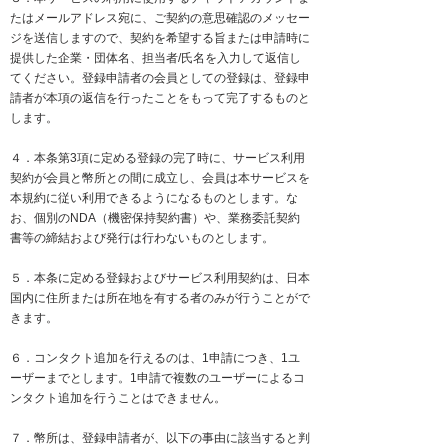
たはメールアドレス宛に、ご契約の意思確認のメッセー
ジを送信しますので、契約を希望する旨または申請時に
提供した企業・団体名、担当者/氏名を入力して返信し
てください。登録申請者の会員としての登録は、登録申
請者が本項の返信を行ったことをもって完了するものと
します。
４．本条第3項に定める登録の完了時に、サービス利用
契約が会員と幣所との間に成立し、会員は本サービスを
本規約に従い利用できるようになるものとします。な
お、個別のNDA（機密保持契約書）や、業務委託契約
書等の締結および発行は行わないものとします。
５．本条に定める登録およびサービス利用契約は、
日本
国内に住所または所在地を有する者のみが行うことがで
きます。
６．コンタクト追加を行えるのは、1申請につき、1ユ
ーザーまでとします。1申請で複数のユーザーによるコ
ンタクト追加を行うことはできません。
７．幣所は、登録申請者が、以下の事由に該当すると判