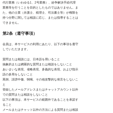
代行業務（いわゆる1、2号業務）、紛争解決手続代理
業務等を行うことを目的としたものではありません。ま
た、他の士業（弁護士、税理士、司法書士等）が権限を
持つ分野に関しては相談に応じ、または指導することは
できません。
第2条（遵守事項）
会員は、本サービスの利用にあたり、以下の事項を遵守
していただきます。
質問または相談には、日本語を用いること
抽象的または網羅的な質問または相談をしないこと
あいまいな表現、省略表現、多義的な表現、および指示
語の多用をしないこと
罵倒、誹謗中傷、恫喝、その他攻撃的な発言をしないこ
と
登録したメールアドレスまたはチャットアカウント以外
での質問または相談をしないこと
以下の事項は、本サービスの範囲外であることを承諾す
ること
メールまたはチャット以外の方法による質問または相談