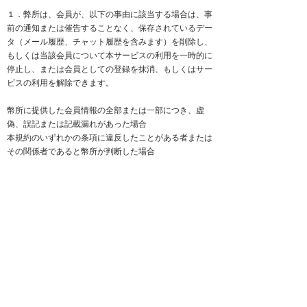
１．弊所は、会員が、以下の事由に該当する場合は、事
前の通知または催告することなく、保存されているデー
タ（メール履歴、チャット履歴を含みます）を削除し、
もしくは当該会員について本サービスの利用を一時的に
停止し、または会員としての登録を抹消、もしくはサー
ビスの利用を解除できます。
幣所に提供した会員情報の全部または一部につき、虚
偽、誤記または記載漏れがあった場合
本規約のいずれかの条項に違反したことがある者または
その関係者であると幣所が判断した場合
本サービスと競合または類似するサービスを提供し、も
しくはウェブサイトを運営している、または提供もしく
は運営に協力していると幣所が判断した場合
反社会的勢力等（暴力団、暴力団員、右翼団体、反社会
的勢力、その他これに準ずる者を意味します）である、
または資金提供その他の行為を通じて反社会的勢力等の
維持、運営、もしくは経営に協力する等、反社会的勢力
等と何らかの交流もしくは関与を行なっていると幣所が
判断した場合
未成年者、成年被後見人、被補佐人、または被補助人の
いずれかであり、法定代理人、後見人、補佐人、または