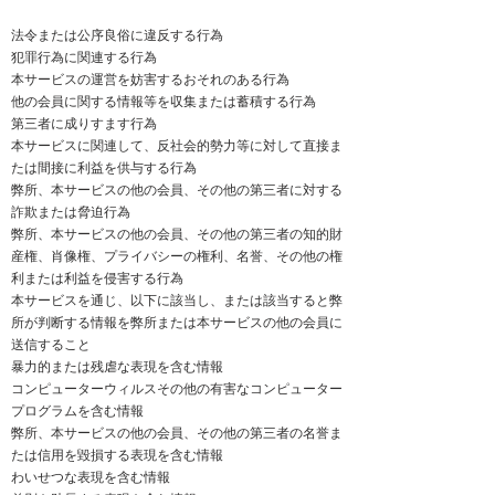
法令または公序良俗に違反する行為
犯罪行為に関連する行為
本サービスの運営を妨害するおそれのある行為
他の会員に関する情報等を収集または蓄積する行為
第三者に成りすます行為
本サービスに関連して、反社会的勢力等に対して直接ま
たは間接に利益を供与する行為
弊所、本サービスの他の会員、その他の第三者に対する
詐欺または脅迫行為
弊所、本サービスの他の会員、その他の第三者の知的財
産権、肖像権、プライバシーの権利、名誉、その他の権
利または利益を侵害する行為
本サービスを通じ、以下に該当し、または該当すると弊
所が判断する情報を弊所または本サービスの他の会員に
送信すること
暴力的または残虐な表現を含む情報
コンピューターウィルスその他の有害なコンピューター
プログラムを含む情報
弊所、本サービスの他の会員、その他の第三者の名誉ま
たは信用を毀損する表現を含む情報
わいせつな表現を含む情報