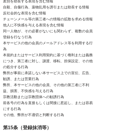
差別を助長する表現を含む情報
自殺、自傷行為、薬物乱用を誘引または助長する情報
反社会的な表現を含む情報
チェーンメール等の第三者への情報の拡散を求める情報
他人に不快感を与える表現を含む情報
同一人物が、その必要がないにも関わらず、複数の会員
登録を行なう行為
本サービスの他の会員のメールアドレス等を利用する行
為
本規約またはサービス利用契約に基づく権利または義務
につき、第三者に対し、譲渡、移転、担保設定、その他
の処分する行為
弊所が事前に承諾しない本サービス上での宣伝、広告、
勧誘、または営業行為
弊所、本サービスの他の会員、その他の第三者に不利
益、損害、不快感を与える行為
宗教活動または宗教団体への勧誘行為
前各号の行為を直接もしくは間接に惹起し、または容易
にする行為
その他、弊所が不適切と判断する行為
第15条（登録抹消等）