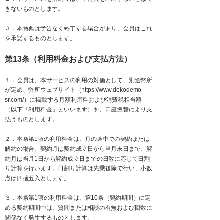
きないものとします。​
３．本特典は予告なく終了する場合があり、会員はこれ
を承諾するものとします。
第13条（利用料金および支払方法）
１．会員は、本サービスの利用の対価として、別途幣所
が定め、弊所ウェブサイト（
https://www.dokodemo-
sr.com/
）に掲載する月額利用料および消費税相当額
（以下「利用料金」といいます）を、口座振替により支
払うものとします。
２．本条第1項の利用料金は、月の途中での契約または
解約の場合、契約月は契約成立日から当月末日まで、解
約月は当月1日から解約成立日までの日数に応じて日割
り計算を行います。日割り計算は先乗後除で行い、小数
点は四捨五入とします。
３．本条第1項の利用料金は、第10条（契約期間）に定
める契約期間中は、質問または相談の有無および回数に
関係なく発生するものとします。