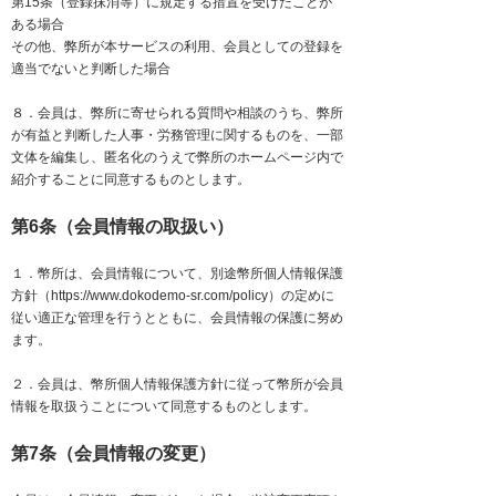
第15条（登録抹消等）に規定する措置を受けたことが
ある場合
その他、弊所が本サービスの利用、会員としての登録を
適当でないと判断した場合
８．会員は、弊所に寄せられる質問や相談のうち、弊所
が有益と判断した人事・労務管理に関するものを、一部
文体を編集し、匿名化のうえで弊所のホームページ内で
紹介することに同意するものとします。
第6条（会員情報の取扱い）
１．幣所は、会員情報について、別途幣所個人情報保護
方針（
https://www.dokodemo-sr.com/policy
）の定めに
従い適正な管理を行うとともに、会員情報の保護に努め
ます。
２．会員は、幣所個人情報保護方針に従って幣所が会員
情報を取扱うことについて同意するものとします。
第7条（会員情報の変更）