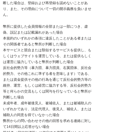
断した場合は、登録および再登録を認めないことがあ
り、また、その理由について一切の開示義務を負いませ
ん。
幣所に提供した会員情報の全部または一部につき、虚
偽、誤記または記載漏れがあった場合
本規約のいずれかの条項に違反したことがある者または
その関係者であると幣所が判断した場合
本サービスと競合または類似するサービスを提供し、も
しくはウェブサイトを運営している、または提供もしく
は運営に協力していると幣所が判断した場合
反社会的勢力等（暴力団、暴力団員、右翼団体、反社会
的勢力、その他これに準ずる者を意味します）である、
または資金提供その他の行為を通じて反社会的勢力等の
維持、運営、もしくは経営に協力する等、反社会的勢力
等と何らかの交流もしくは関与を行なっていると幣所が
判断した場合
未成年者、成年被後見人、被補佐人、または被補助人の
いずれかであり、法定代理人、後見人、補佐人、または
補助人の同意を得ていなかった場合
弊所からの問い合わせその他の回答を求める連絡に対し
て14日間以上応答がない場合