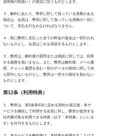
員情報の取扱い）の規定に従うものとします。
３．解約にあたり、幣所に対して負っている債務がある
場合は、会員は、幣所に対して負っている債務の一切に
ついて、支払を行なわなければなりません。
４．既に弊所に支払った全ての料金の返金は一切行われ
ないものとし、会員はこれを承諾するものとします。
​５．弊所は、解約後の質問または相談に対しては、回答
する義務を負いません。また、弊所は解約後、メール履
歴、チャット履歴を含む一切のデータの保持に関して何
ら関与しないものとし、弊所は一切その責任を負わない
ものとします。
第12条（利用特典）
１．幣所は、第5条第4項に定める契約が成立後、本サ
ービスを継続して利用する会員に対し、弊所が提供する
社内書式集を利用できる特典（以下「本特典」といいま
す）を付与するものとします。
２．本サービスを解約後は、本特典を利用することはで